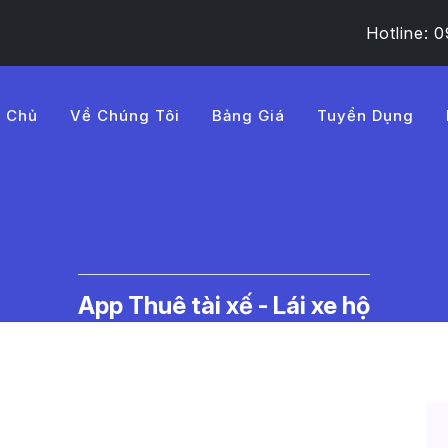
Hotline:
g Chủ
Về Chúng Tôi
Bảng Giá
Tuyển Dụng
A%BFt%20h%E1%BB%A3p%
c Thuê Tài Xế Lái Xe Hộ | LMD -
App Thuê tài xế - Lái xe hộ