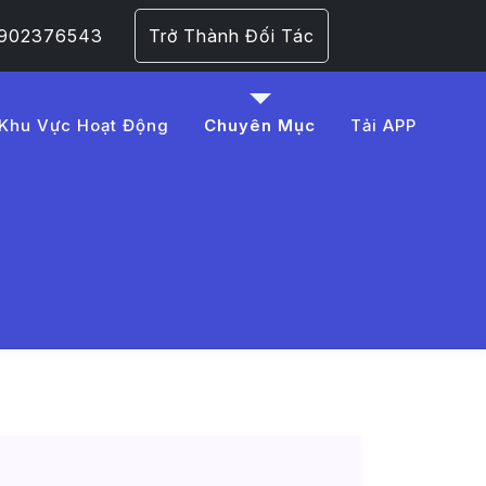
 0902376543
Trở Thành Đối Tác
Khu Vực Hoạt Động
Chuyên Mục
Tải APP
20r%C6%B0%E1%BB%A3u%2
 Trang 1​