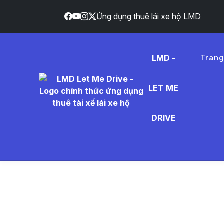
Ứng dụng thuê lái xe hộ LMD
LMD -
Tran
LET ME
k%E1%B
DRIVE
- Tin Tứ