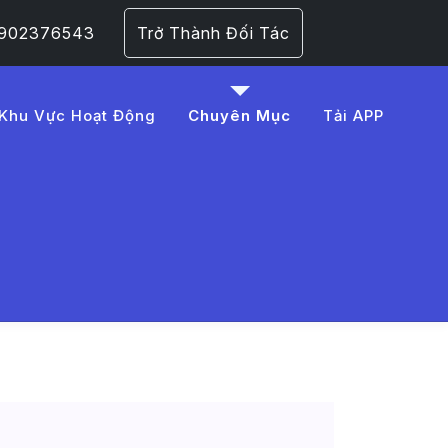
 0902376543
Trở Thành Đối Tác
Khu Vực Hoạt Động
Chuyên Mục
Tải APP
B%93ng%20%C4%91%E1%B
 Trang 1​