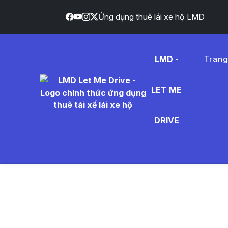
Ứng dụng thuê lái xe hộ LMD
LMD -
Tran
LET ME
ki%E1%
DRIVE
- Tin Tứ