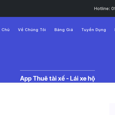
Hotline:
g Chủ
Về Chúng Tôi
Bảng Giá
Tuyển Dụng
BB%83m%20tra%20n%E1%B
c Thuê Tài Xế Lái Xe Hộ | LMD -
App Thuê tài xế - Lái xe hộ