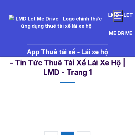
LMD - LET
ME DRIVE
App Thuê tài xế - Lái xe hộ
kinh%20nghi%E1%BB%87m%20
- Tin Tức Thuê Tài Xế Lái Xe Hộ |
LMD - Trang 1​