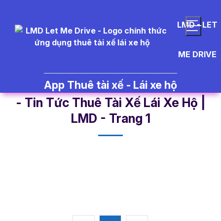
LMD - LET
ME DRIVE
App Thuê tài xế - Lái xe hộ
l%C3%A0m%20s%E1%BA%A1ch%
- Tin Tức Thuê Tài Xế Lái Xe Hộ |
LMD - Trang 1​