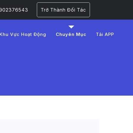
 0902376543
Trở Thành Đối Tác
Khu Vực Hoạt Động
Chuyên Mục
Tải APP
%B4%20t%C3%B4%20B%C3
 Trang 1​