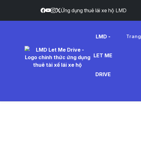
Ứng dụng thuê lái xe hộ LMD
LMD -
Tran
LET ME
l%C3%A
DRIVE
- Tin Tứ