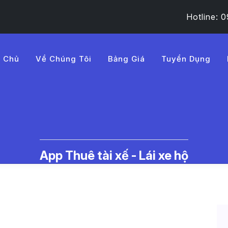
Hotline:
g Chủ
Về Chúng Tôi
Bảng Giá
Tuyển Dụng
1i%20thu%C3%AA%20%C3
c Thuê Tài Xế Lái Xe Hộ | LMD -
App Thuê tài xế - Lái xe hộ