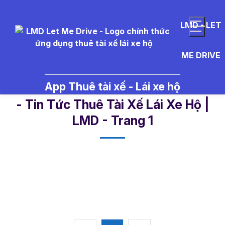
LMD - LET
ME DRIVE
App Thuê tài xế - Lái xe hộ
l%C3%A1i%20thu%C3%AA%20%
- Tin Tức Thuê Tài Xế Lái Xe Hộ |
LMD - Trang 1​