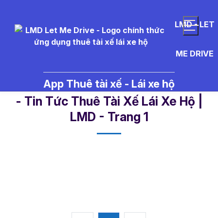
LMD - LET
ME DRIVE
App Thuê tài xế - Lái xe hộ
l%C3%A1i%20xe%20h%E1%BB%9
- Tin Tức Thuê Tài Xế Lái Xe Hộ |
LMD - Trang 1​