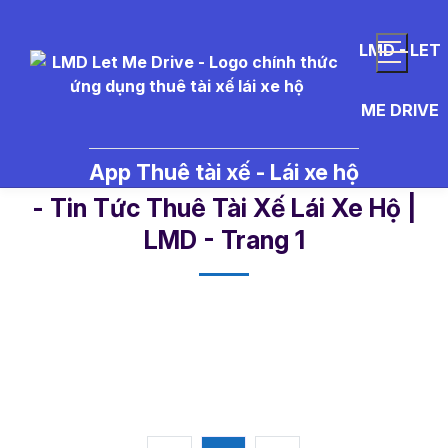
LMD - LET
ME DRIVE
App Thuê tài xế - Lái xe hộ
l%E1%BB%8Bch%20thi%20%C4%
- Tin Tức Thuê Tài Xế Lái Xe Hộ |
LMD - Trang 1​