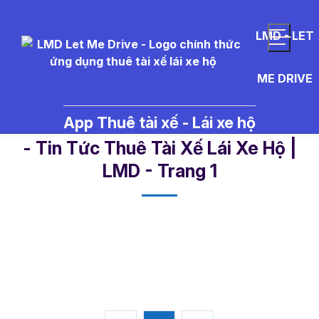
LMD - LET
ME DRIVE
App Thuê tài xế - Lái xe hộ
l%E1%BB%97i%20r%C6%B0%E1%
- Tin Tức Thuê Tài Xế Lái Xe Hộ |
LMD - Trang 1​