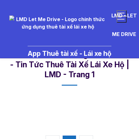
LMD - LET
ME DRIVE
App Thuê tài xế - Lái xe hộ
lu%E1%BA%ADt%20giao%20th%
- Tin Tức Thuê Tài Xế Lái Xe Hộ |
LMD - Trang 1​