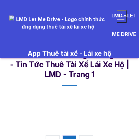
LMD - LET
ME DRIVE
App Thuê tài xế - Lái xe hộ
mua%20v%C3%A0ng%20ng%C3%
- Tin Tức Thuê Tài Xế Lái Xe Hộ |
LMD - Trang 1​