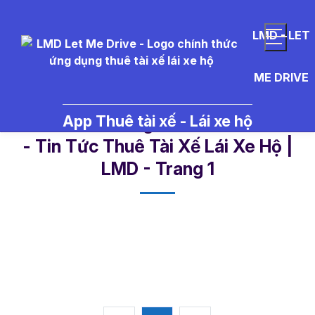
LMD - LET
ME DRIVE
App Thuê tài xế - Lái xe hộ
mua%20xe%20gi%C3%A1%20r%E
- Tin Tức Thuê Tài Xế Lái Xe Hộ |
LMD - Trang 1​