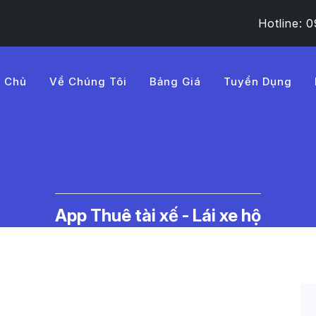
Hotline:
g Chủ
Về Chúng Tôi
Bảng Giá
Tuyển Dụng
0%E1%BB%9Bc%20l%C3%A
c Thuê Tài Xế Lái Xe Hộ | LMD -
App Thuê tài xế - Lái xe hộ