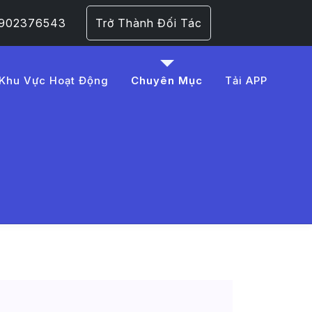
 0902376543
Trở Thành Đối Tác
Khu Vực Hoạt Động
Chuyên Mục
Tải APP
0m%20m%C3%A1t%20%C4%
 Trang 1​