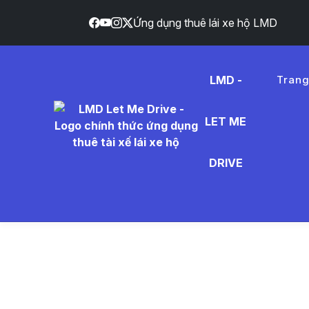
Ứng dụng thuê lái xe hộ LMD
LMD -
Tran
LET ME
n%C6%B
DRIVE
- Tin Tứ