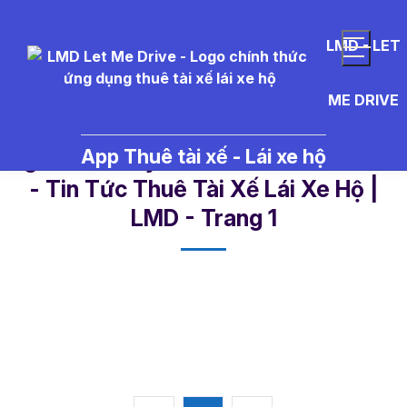
LMD - LET
ME DRIVE
App Thuê tài xế - Lái xe hộ
ng%C3%A0y%20%C4%91%E1%BA
- Tin Tức Thuê Tài Xế Lái Xe Hộ |
LMD - Trang 1​