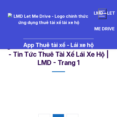
LMD - LET
ME DRIVE
App Thuê tài xế - Lái xe hộ
ng%C3%A0y%201%206%202026
- Tin Tức Thuê Tài Xế Lái Xe Hộ |
LMD - Trang 1​