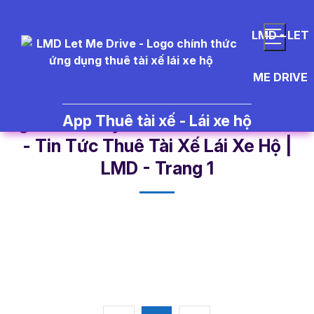
LMD - LET
ME DRIVE
App Thuê tài xế - Lái xe hộ
ng%C3%A0y%20t%E1%BB%91t%
- Tin Tức Thuê Tài Xế Lái Xe Hộ |
LMD - Trang 1​