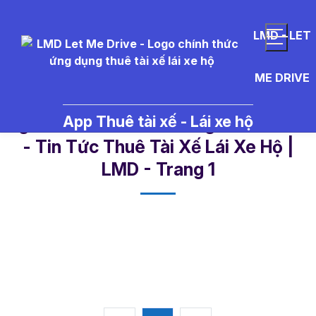
LMD - LET
ME DRIVE
App Thuê tài xế - Lái xe hộ
ngu%E1%BB%93n%20g%E1%BB%9
- Tin Tức Thuê Tài Xế Lái Xe Hộ |
LMD - Trang 1​