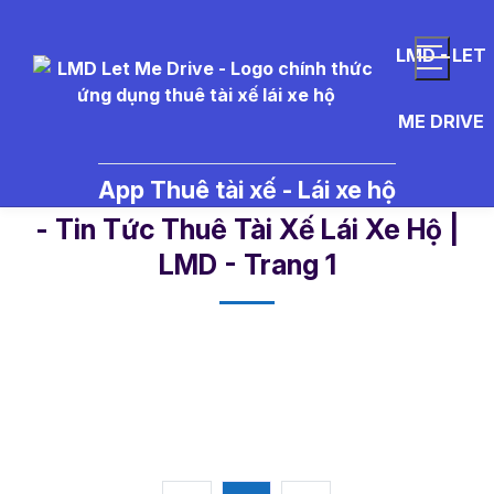
LMD - LET
ME DRIVE
App Thuê tài xế - Lái xe hộ
r%C3%BAt%20h%E1%BB%93%20
- Tin Tức Thuê Tài Xế Lái Xe Hộ |
LMD - Trang 1​