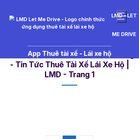
LMD - LET
ME DRIVE
App Thuê tài xế - Lái xe hộ
r%C6%B0%E1%BB%A3u%20vang
- Tin Tức Thuê Tài Xế Lái Xe Hộ |
LMD - Trang 1​