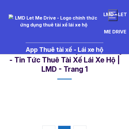
LMD - LET
ME DRIVE
App Thuê tài xế - Lái xe hộ
s%E1%BB%ADa%20phanh%20tay
- Tin Tức Thuê Tài Xế Lái Xe Hộ |
LMD - Trang 1​