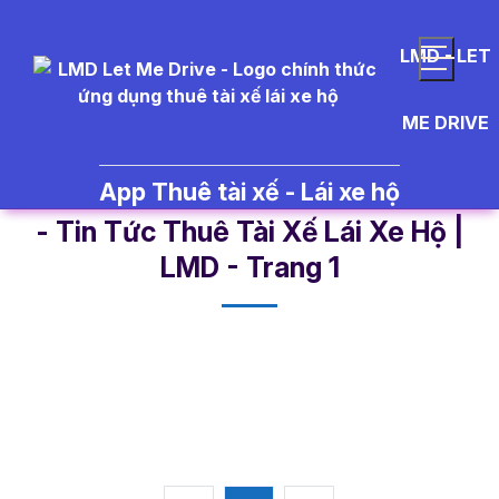
LMD - LET
ME DRIVE
App Thuê tài xế - Lái xe hộ
t%C3%A0i%20x%E1%BA%BF%20
- Tin Tức Thuê Tài Xế Lái Xe Hộ |
LMD - Trang 1​