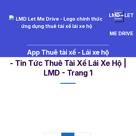
LMD - LET
ME DRIVE
App Thuê tài xế - Lái xe hộ
t%C3%A0i%20x%E1%BA%BF%20
- Tin Tức Thuê Tài Xế Lái Xe Hộ |
LMD - Trang 1​