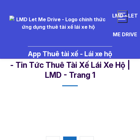
LMD - LET
ME DRIVE
App Thuê tài xế - Lái xe hộ
t%C3%A0i%20x%E1%BA%BF%20c
- Tin Tức Thuê Tài Xế Lái Xe Hộ |
LMD - Trang 1​