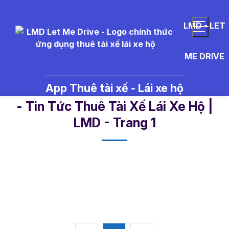
LMD - LET
ME DRIVE
App Thuê tài xế - Lái xe hộ
t%C3%A0i%20x%E1%BA%BF%20
- Tin Tức Thuê Tài Xế Lái Xe Hộ |
LMD - Trang 1​