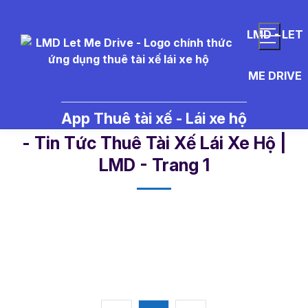
LMD - LET
ME DRIVE
App Thuê tài xế - Lái xe hộ
t%C3%A0i%20x%E1%BA%BF%20
- Tin Tức Thuê Tài Xế Lái Xe Hộ |
LMD - Trang 1​