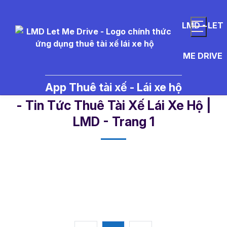
LMD - LET
ME DRIVE
App Thuê tài xế - Lái xe hộ
t%C3%A0i%20x%E1%BA%BF%20r
- Tin Tức Thuê Tài Xế Lái Xe Hộ |
LMD - Trang 1​