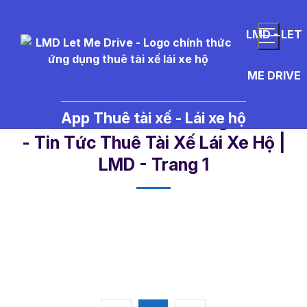
LMD - LET
ME DRIVE
App Thuê tài xế - Lái xe hộ
tai%20xe%20ho%20Vung%20Tau
- Tin Tức Thuê Tài Xế Lái Xe Hộ |
LMD - Trang 1​