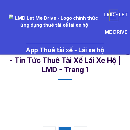
LMD - LET
ME DRIVE
App Thuê tài xế - Lái xe hộ
tai%20xe%20linh%20hoat%20uon
- Tin Tức Thuê Tài Xế Lái Xe Hộ |
LMD - Trang 1​