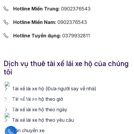
Hotline Miền Trung:
0902376543
Hotline Miền Nam:
0902376543
Hotline Tuyển dụng:
0379932811
Dịch vụ thuê tài xế lái xe hộ của chúng
tôi
Tài xế lái xe hộ (Đưa người say về nhà)
Tài xế lái xe hộ theo giờ
Tài xế lái xe hộ theo ngày
Tài xế lái xe hộ theo yêu cầu
Vận chuyển xe
Liên hệ hotline