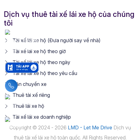
Dịch vụ thuê tài xế lái xe hộ của chúng
tôi
Tài xế lái xe hộ (Đưa người say về nhà)
Tài xế lái xe hộ theo giờ
Tài xế lái xe hộ theo ngày
Tài xế lái xe hộ theo yêu cầu
Vận chuyển xe
Liên hệ hotline
Thuê tài xế riêng
Thuê lái xe hộ
Tài xế lái xe doanh nghiệp
Copyright © 2024 - 2026
LMD - Let Me Drive
Dịch vụ
thuê tài xế lái xe hộ toàn quốc. All Rights Reserved.