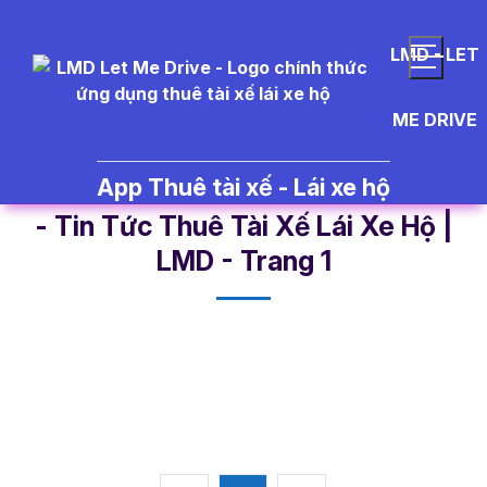
LMD - LET
ME DRIVE
App Thuê tài xế - Lái xe hộ
ti%E1%BA%BFt%20ki%E1%BB%8
- Tin Tức Thuê Tài Xế Lái Xe Hộ |
LMD - Trang 1​