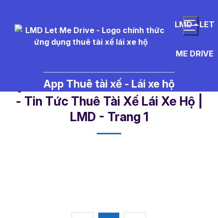
LMD - LET
ME DRIVE
App Thuê tài xế - Lái xe hộ
tuy%E1%BB%83n%20t%C3%A0i
- Tin Tức Thuê Tài Xế Lái Xe Hộ |
LMD - Trang 1​