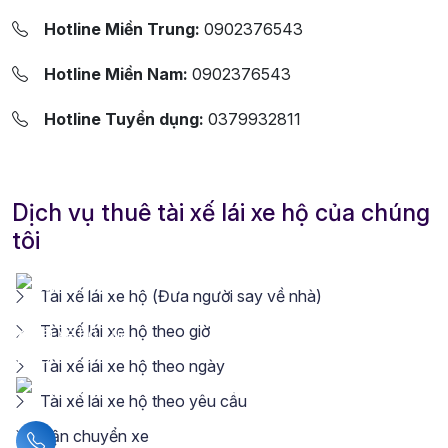
Hotline Miền Trung:
0902376543
Hotline Miền Nam:
0902376543
Hotline Tuyển dụng:
0379932811
Dịch vụ thuê tài xế lái xe hộ của chúng
tôi
Tài xế lái xe hộ (Đưa người say về nhà)
Tài xế lái xe hộ theo giờ
Tài xế lái xe hộ theo ngày
Tài xế lái xe hộ theo yêu cầu
Vận chuyển xe
Liên hệ hotline