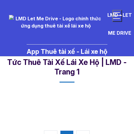
LMD - LET
ME DRIVE
App Thuê tài xế - Lái xe hộ
viec%20lam%20di%20an - Tin
Tức Thuê Tài Xế Lái Xe Hộ | LMD -
Trang 1​