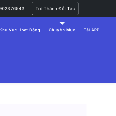
 0902376543
Trở Thành Đối Tác
Khu Vực Hoạt Động
Chuyên Mục
Tải APP
C3%A1ch%20say%20r%C6%
 Trang 1​