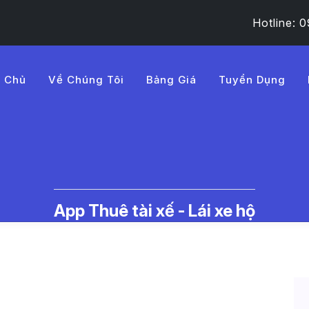
Hotline:
g Chủ
Về Chúng Tôi
Bảng Giá
Tuyển Dụng
B%AD%20l%C3%BD%20kh%
c Thuê Tài Xế Lái Xe Hộ | LMD -
App Thuê tài xế - Lái xe hộ