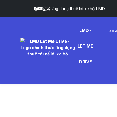
Ứng dụng thuê lái xe hộ LMD
LMD -
Tran
LET ME
x%E1%B
DRIVE
- Tin Tứ