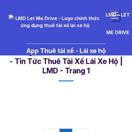
LMD - LET
ME DRIVE
App Thuê tài xế - Lái xe hộ
xe%20gia%20%C4%91%C3%ACn
- Tin Tức Thuê Tài Xế Lái Xe Hộ |
LMD - Trang 1​