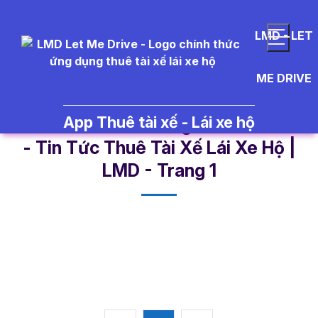
LMD - LET
ME DRIVE
App Thuê tài xế - Lái xe hộ
xe%20kh%C3%B4ng%20kh%E1%
- Tin Tức Thuê Tài Xế Lái Xe Hộ |
LMD - Trang 1​