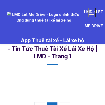
LMD - LET
ME DRIVE
App Thuê tài xế - Lái xe hộ
xe%20th%E1%BB%83%20thao%2
- Tin Tức Thuê Tài Xế Lái Xe Hộ |
LMD - Trang 1​