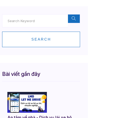
loại nào?
SEARCH
Bài viết gần đây
An tâm về nhà - Dịch vụ lái xe hộ