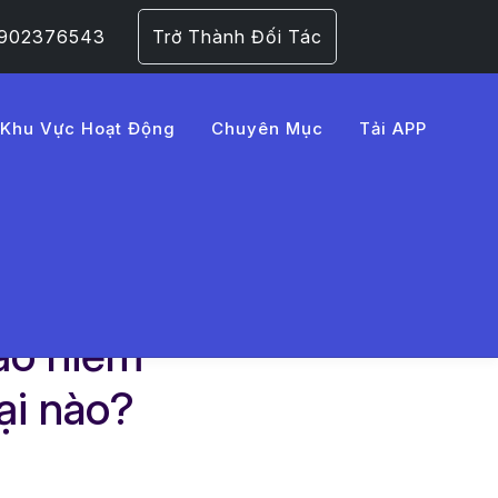
 0902376543
Trở Thành Đối Tác
Khu Vực Hoạt Động
Chuyên Mục
Tải APP
ào?
ảo hiểm
ại nào?