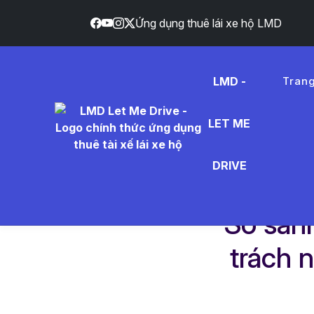
Ứng dụng thuê lái xe hộ LMD
}
LMD -
Tran
LET ME
DRIVE
Trang chủ
Dịch vụ
So sánh bảo hiểm to
So sán
trách 