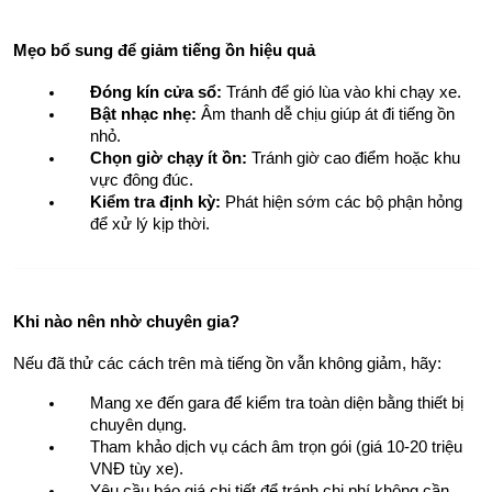
Mẹo bổ sung để giảm tiếng ồn hiệu quả
Đóng kín cửa sổ:
 Tránh để gió lùa vào khi chạy xe.
Bật nhạc nhẹ:
 Âm thanh dễ chịu giúp át đi tiếng ồn 
nhỏ.
Chọn giờ chạy ít ồn:
 Tránh giờ cao điểm hoặc khu 
vực đông đúc.
Kiểm tra định kỳ:
 Phát hiện sớm các bộ phận hỏng 
để xử lý kịp thời.
Khi nào nên nhờ chuyên gia?
Nếu đã thử các cách trên mà tiếng ồn vẫn không giảm, hãy:
Mang xe đến gara để kiểm tra toàn diện bằng thiết bị 
chuyên dụng.
Tham khảo dịch vụ cách âm trọn gói (giá 10-20 triệu 
VNĐ tùy xe).
Yêu cầu báo giá chi tiết để tránh chi phí không cần 