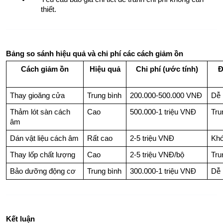
thiết.
Bảng so sánh hiệu quả và chi phí các cách giảm ồn
Cách giảm ồn
Hiệu quả
Chi phí (ước tính)
Đ
Thay gioăng cửa
Trung bình
200.000-500.000 VNĐ
Dễ
Thảm lót sàn cách 
Cao
500.000-1 triệu VNĐ
Tru
âm
Dán vật liệu cách âm
Rất cao
2-5 triệu VNĐ
Kh
Thay lốp chất lượng
Cao
2-5 triệu VNĐ/bộ
Tru
Bảo dưỡng động cơ
Trung bình
300.000-1 triệu VNĐ
Dễ
Kết luận