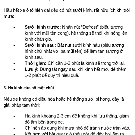
Hầu hết xe ô tô hiện đại đều có nút sưởi kính, rất hữu ích khi trời 
mưa:
Sưởi kính trước:
 Nhấn nút “Defrost” (biểu tượng 
kính với mũi tên cong), hệ thống sẽ thổi khí nóng lên 
kính chắn gió.
Sưởi kính sau:
 Bật nút sưởi kính hậu (biểu tượng 
hình chữ nhật với ba mũi tên) để làm tan sương ở 
kính sau.
Thời gian:
 Chỉ cần 1-2 phút là kính sẽ trong trở lại.
Lưu ý:
 Đừng tắt ngay sau khi kính hết mờ, để thêm 
1-2 phút để duy trì hiệu quả.
3. Hạ kính cửa sổ một chút
Nếu xe không có điều hòa hoặc hệ thống sưởi bị hỏng, đây là 
giải pháp tạm thời:
Hạ kính khoảng 2-3 cm để không khí lưu thông, giảm 
độ ẩm bên trong xe.
Chỉ nên áp dụng khi mưa nhỏ để tránh nước tràn vào.
Kết hợp với bật quạt gió (nếu có) để đẩy hơi ẩm ra 