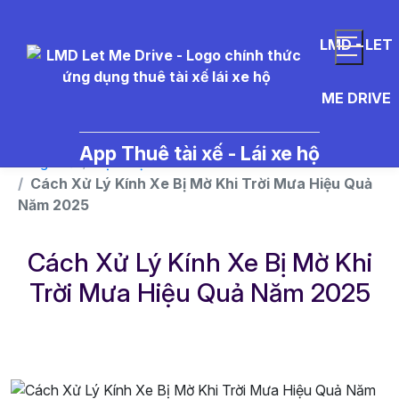
}
LMD - LET
ME DRIVE
App Thuê tài xế - Lái xe hộ
Trang chủ
Dịch vụ
Cách Xử Lý Kính Xe Bị Mờ Khi Trời Mưa Hiệu Quả
Năm 2025
Cách Xử Lý Kính Xe Bị Mờ Khi
Trời Mưa Hiệu Quả Năm 2025