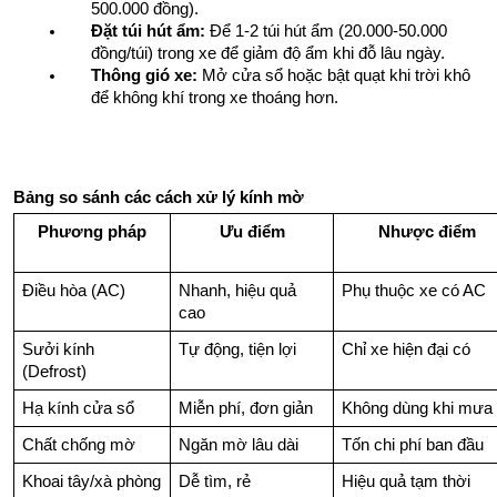
500.000 đồng).
Đặt túi hút ẩm:
 Để 1-2 túi hút ẩm (20.000-50.000 
đồng/túi) trong xe để giảm độ ẩm khi đỗ lâu ngày.
Thông gió xe:
 Mở cửa sổ hoặc bật quạt khi trời khô 
để không khí trong xe thoáng hơn.
Bảng so sánh các cách xử lý kính mờ
Phương pháp
Ưu điểm
Nhược điểm
Điều hòa (AC)
Nhanh, hiệu quả 
Phụ thuộc xe có AC
cao
Sưởi kính 
Tự động, tiện lợi
Chỉ xe hiện đại có
(Defrost)
Hạ kính cửa sổ
Miễn phí, đơn giản
Không dùng khi mưa 
Chất chống mờ
Ngăn mờ lâu dài
Tốn chi phí ban đầu
Khoai tây/xà phòng
Dễ tìm, rẻ
Hiệu quả tạm thời