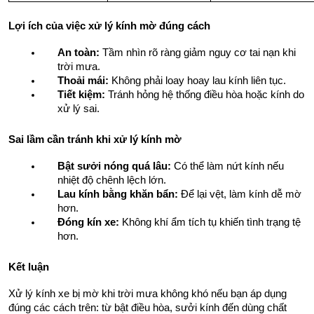
Lợi ích của việc xử lý kính mờ đúng cách
An toàn:
 Tầm nhìn rõ ràng giảm nguy cơ tai nạn khi 
trời mưa.
Thoải mái:
 Không phải loay hoay lau kính liên tục.
Tiết kiệm:
 Tránh hỏng hệ thống điều hòa hoặc kính do 
xử lý sai.
Sai lầm cần tránh khi xử lý kính mờ
Bật sưởi nóng quá lâu:
 Có thể làm nứt kính nếu 
nhiệt độ chênh lệch lớn.
Lau kính bằng khăn bẩn:
 Để lại vệt, làm kính dễ mờ 
hơn.
Đóng kín xe:
 Không khí ẩm tích tụ khiến tình trạng tệ 
hơn.
Kết luận
Xử lý kính xe bị mờ khi trời mưa không khó nếu bạn áp dụng 
đúng các cách trên: từ bật điều hòa, sưởi kính đến dùng chất 