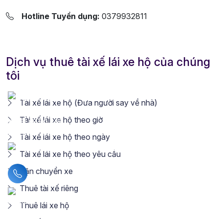
Hotline Tuyển dụng:
0379932811
Dịch vụ thuê tài xế lái xe hộ của chúng
tôi
Tài xế lái xe hộ (Đưa người say về nhà)
Tài xế lái xe hộ theo giờ
Tài xế lái xe hộ theo ngày
Tài xế lái xe hộ theo yêu cầu
Vận chuyển xe
Liên hệ hotline
Thuê tài xế riêng
Thuê lái xe hộ