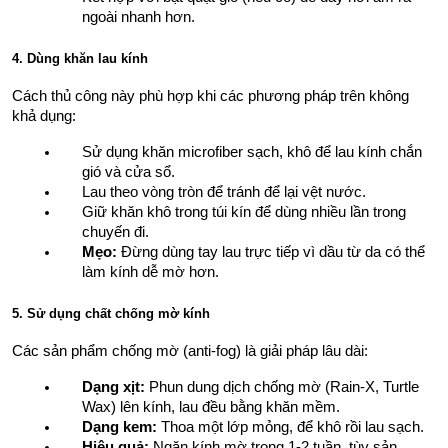
ngoài nhanh hơn.
4. Dùng khăn lau kính
Cách thủ công này phù hợp khi các phương pháp trên không 
khả dụng:
Sử dụng khăn microfiber sạch, khô để lau kính chắn 
gió và cửa sổ.
Lau theo vòng tròn để tránh để lại vệt nước.
Giữ khăn khô trong túi kín để dùng nhiều lần trong 
chuyến đi.
Mẹo:
 Đừng dùng tay lau trực tiếp vì dầu từ da có thể 
làm kính dễ mờ hơn.
5. Sử dụng chất chống mờ kính
Các sản phẩm chống mờ (anti-fog) là giải pháp lâu dài:
Dạng xịt:
 Phun dung dịch chống mờ (Rain-X, Turtle 
Wax) lên kính, lau đều bằng khăn mềm.
Dạng kem:
 Thoa một lớp mỏng, để khô rồi lau sạch.
Hiệu quả:
 Ngăn kính mờ trong 1-2 tuần, tùy sản 