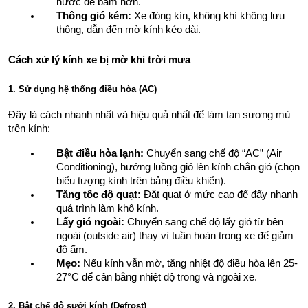
nước dễ bám hơn.
Thông gió kém:
 Xe đóng kín, không khí không lưu 
thông, dẫn đến mờ kính kéo dài.
Cách xử lý kính xe bị mờ khi trời mưa
1. Sử dụng hệ thống điều hòa (AC)
Đây là cách nhanh nhất và hiệu quả nhất để làm tan sương mù 
trên kính:
Bật điều hòa lạnh:
 Chuyển sang chế độ “AC” (Air 
Conditioning), hướng luồng gió lên kính chắn gió (chọn 
biểu tượng kính trên bảng điều khiển).
Tăng tốc độ quạt:
 Đặt quạt ở mức cao để đẩy nhanh 
quá trình làm khô kính.
Lấy gió ngoài:
 Chuyển sang chế độ lấy gió từ bên 
ngoài (outside air) thay vì tuần hoàn trong xe để giảm 
độ ẩm.
Mẹo:
 Nếu kính vẫn mờ, tăng nhiệt độ điều hòa lên 25-
27°C để cân bằng nhiệt độ trong và ngoài xe.
2. Bật chế độ sưởi kính (Defrost)