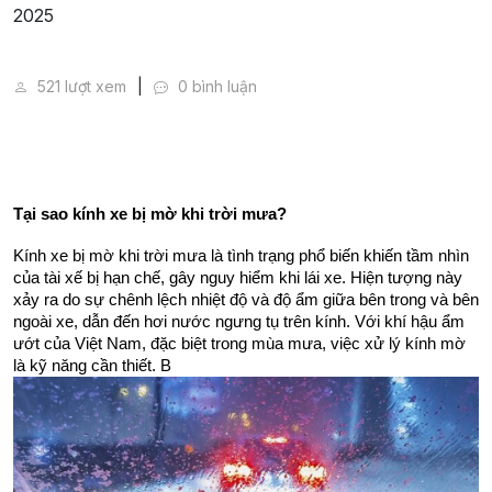
Cách Xử Lý Kính Xe Bị Mờ Khi Trời Mưa Hiệu Quả N
521 lượt xem
0 bình luận
Tại sao kính xe bị mờ khi trời mưa?
Kính xe bị mờ khi trời mưa là tình trạng phổ biến khiến tầm nhìn 
của tài xế bị hạn chế, gây nguy hiểm khi lái xe. Hiện tượng này 
xảy ra do sự chênh lệch nhiệt độ và độ ẩm giữa bên trong và bên 
ngoài xe, dẫn đến hơi nước ngưng tụ trên kính. Với khí hậu ẩm 
ướt của Việt Nam, đặc biệt trong mùa mưa, việc xử lý kính mờ 
là kỹ năng cần thiết. B