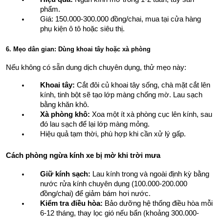
phẩm.
Giá: 150.000-300.000 đồng/chai, mua tại cửa hàng 
phụ kiện ô tô hoặc siêu thị.
6. Mẹo dân gian: Dùng khoai tây hoặc xà phòng
Nếu không có sẵn dung dịch chuyên dụng, thử mẹo này:
Khoai tây:
 Cắt đôi củ khoai tây sống, chà mặt cắt lên 
kính, tinh bột sẽ tạo lớp màng chống mờ. Lau sạch 
bằng khăn khô.
Xà phòng khô:
 Xoa một ít xà phòng cục lên kính, sau 
đó lau sạch để lại lớp màng mỏng.
Hiệu quả tạm thời, phù hợp khi cần xử lý gấp.
Cách phòng ngừa kính xe bị mờ khi trời mưa
Giữ kính sạch:
 Lau kính trong và ngoài định kỳ bằng 
nước rửa kính chuyên dụng (100.000-200.000 
đồng/chai) để giảm bám hơi nước.
Kiểm tra điều hòa:
 Bảo dưỡng hệ thống điều hòa mỗi 
6-12 tháng, thay lọc gió nếu bẩn (khoảng 300.000-