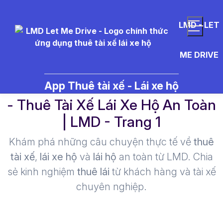
LMD - LET
ME DRIVE
%C4%91%E1%BA%B7t%20t%C
App Thuê tài xế - Lái xe hộ
- Thuê Tài Xế Lái Xe Hộ An Toàn
| LMD - Trang 1​
Khám phá những câu chuyện thực tế về
thuê
tài xế
,
lái xe hộ
và
lái hộ
an toàn từ LMD. Chia
sẻ kinh nghiệm
thuê lái
từ khách hàng và tài xế
chuyên nghiệp.