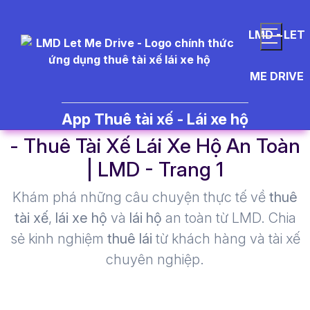
LMD - LET
ME DRIVE
%C4%91i%E1%BB%83m%20vui
App Thuê tài xế - Lái xe hộ
- Thuê Tài Xế Lái Xe Hộ An Toàn
| LMD - Trang 1​
Khám phá những câu chuyện thực tế về
thuê
tài xế
,
lái xe hộ
và
lái hộ
an toàn từ LMD. Chia
sẻ kinh nghiệm
thuê lái
từ khách hàng và tài xế
chuyên nghiệp.