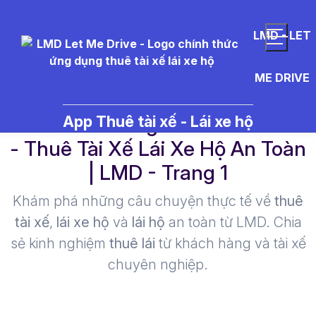
LMD - LET
ME DRIVE
%E1%BB%A9ng%20d%E1%BB%
App Thuê tài xế - Lái xe hộ
- Thuê Tài Xế Lái Xe Hộ An Toàn
| LMD - Trang 1​
Khám phá những câu chuyện thực tế về
thuê
tài xế
,
lái xe hộ
và
lái hộ
an toàn từ LMD. Chia
sẻ kinh nghiệm
thuê lái
từ khách hàng và tài xế
chuyên nghiệp.