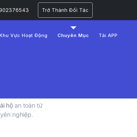
 0902376543
Trở Thành Đối Tác
Khu Vực Hoạt Động
Chuyên Mục
Tải APP
 An Toàn
lái hộ
an toàn từ
uyên nghiệp.