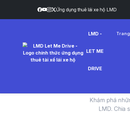
Ứng dụng thuê lái xe hộ LMD
LMD -
Tran
LET ME
Dichoid
DRIVE
Khám phá nhữn
LMD. Chia 