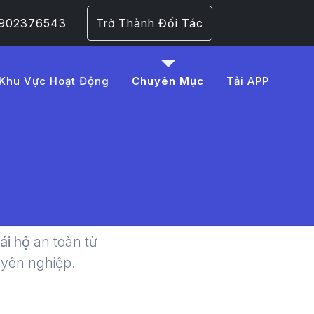
 0902376543
Trở Thành Đối Tác
Khu Vực Hoạt Động
Chuyên Mục
Tải APP
 Xế Lái
 1​
lái hộ
an toàn từ
uyên nghiệp.