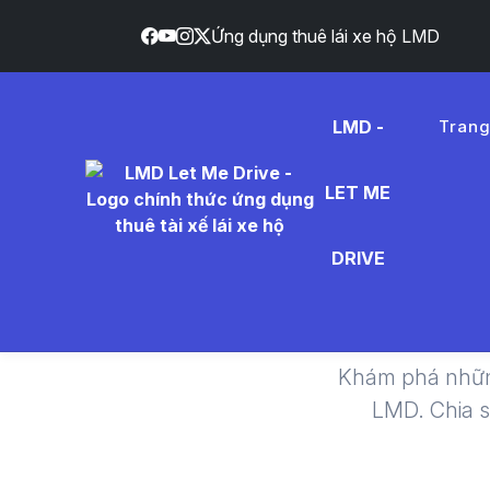
Ứng dụng thuê lái xe hộ LMD
LMD -
Tran
LET ME
Hyunda
DRIVE
Xe
Khám phá nhữn
LMD. Chia 