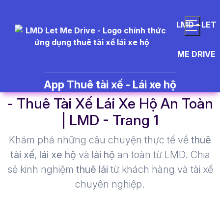
LMD - LET
ME DRIVE
LMD%20H%E1%BA%A3i%20D%
App Thuê tài xế - Lái xe hộ
- Thuê Tài Xế Lái Xe Hộ An Toàn
| LMD - Trang 1​
Khám phá những câu chuyện thực tế về
thuê
tài xế
,
lái xe hộ
và
lái hộ
an toàn từ LMD. Chia
sẻ kinh nghiệm
thuê lái
từ khách hàng và tài xế
chuyên nghiệp.