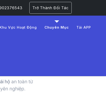
 0902376543
Trở Thành Đối Tác
Khu Vực Hoạt Động
Chuyên Mục
Tải APP
Thuê Tài
ang 1​
lái hộ
an toàn từ
uyên nghiệp.