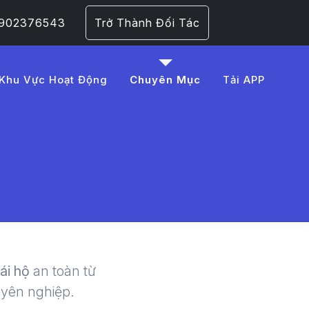
 0902376543
Trở Thành Đối Tác
Khu Vực Hoạt Động
Chuyên Mục
Tải APP
l%C3%A1i%20xe
 | LMD -
lái hộ
an toàn từ
uyên nghiệp.