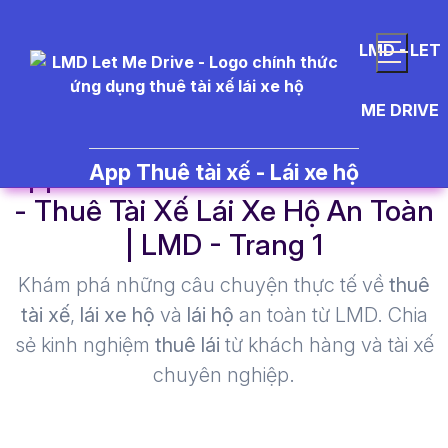
LMD - LET
ME DRIVE
app%20l%C3%A1i%20xe%20
App Thuê tài xế - Lái xe hộ
- Thuê Tài Xế Lái Xe Hộ An Toàn
| LMD - Trang 1​
Khám phá những câu chuyện thực tế về
thuê
tài xế
,
lái xe hộ
và
lái hộ
an toàn từ LMD. Chia
sẻ kinh nghiệm
thuê lái
từ khách hàng và tài xế
chuyên nghiệp.