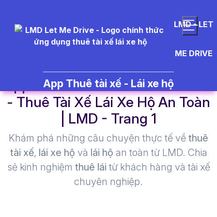
LMD - LET
ME DRIVE
app%20thu%C3%AA%20l%C3%A
App Thuê tài xế - Lái xe hộ
- Thuê Tài Xế Lái Xe Hộ An Toàn
| LMD - Trang 1​
Khám phá những câu chuyện thực tế về
thuê
tài xế
,
lái xe hộ
và
lái hộ
an toàn từ LMD. Chia
sẻ kinh nghiệm
thuê lái
từ khách hàng và tài xế
chuyên nghiệp.